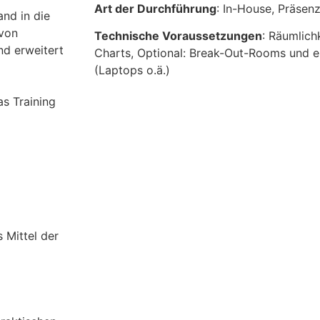
Art der Durchführung
: In-House, Präsen
and in die
 von
Technische Voraussetzungen
: Räumlich
nd erweitert
Charts, Optional: Break-Out-Rooms und e
(Laptops o.ä.)
as Training
 Mittel der