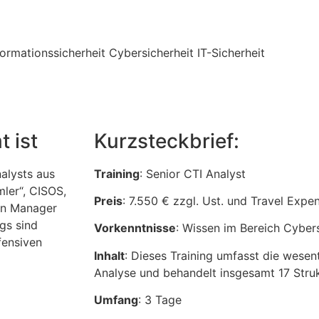
 ist
Kurzsteckbrief:
nalysts aus
Training
: Senior CTI Analyst
ler“, CISOS,
Preis
: 7.550 € zzgl. Ust. und Travel Expe
on Manager
gs sind
Vorkenntnisse
: Wissen im Bereich Cybers
fensiven
Inhalt
: Dieses Training umfasst die wesen
Analyse und behandelt insgesamt 17 Struk
Umfang
: 3 Tage